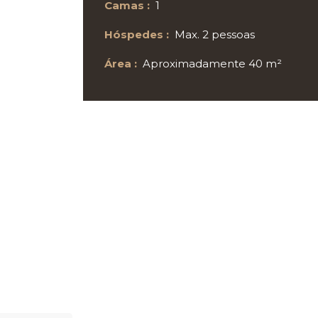
Camas :
1
Hóspedes :
Max. 2 pessoas
Área :
Aproximadamente 40 m²