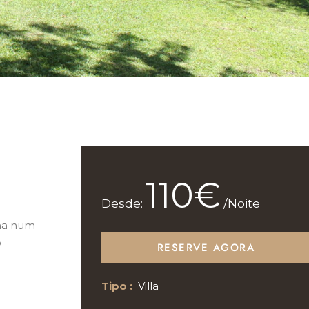
110€
Desde:
/Noite
na num
o
RESERVE AGORA
Tipo :
Villa