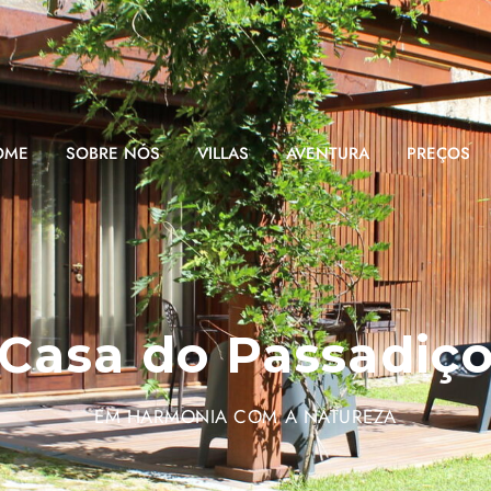
OME
SOBRE NÓS
VILLAS
AVENTURA
PREÇOS
Casa do Passadiç
EM HARMONIA COM A NATUREZA