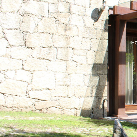
Eng
PT
H