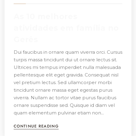
As 10 melhores
atividades em família no
Gerês
Dui faucibus in ornare quam viverra orci. Cursus
turpis massa tincidunt dui ut ornare lectus sit.
Ultrices mi tempus imperdiet nulla malesuada
pellentesque elit eget gravida. Consequat nisl
vel pretium lectus. Sed ullamcorper morbi
tincidunt ornare massa eget egestas purus
viverra. Nullam ac tortor vitae purus faucibus
ornare suspendisse sed. Quisque id diam vel
quam elementum pulvinar etiam non...
CONTINUE READING