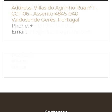
Address:
Villas do Agrinho Rua nº1 -
CCI 106 - Assento 4845-040
Valdosende Gerês, Portugal
Phone: +
+351 960 149 812
Email:
info@villasdoagrinho.com
Facebook
Twitter
Skype