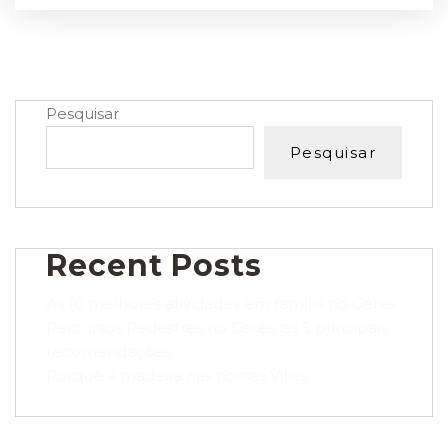
Pesquisar
Pesquisar
Recent Posts
As 10 melhores atividades em família no Gerês
Percursos Pedestres no Gerês: as 5 principais
recomendações
Porquê a madeira nas nossas Villas