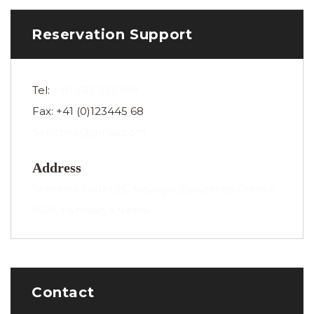
Reservation Support
Tel:
+ 81 392 353 199
Fax: +41 (0)123445 68
Senotina@gmail.com
Address
Senotina Hotel 25, Navagio Zakynthos Greece
1550, Hymalaya,Nepal
Contact